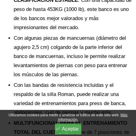
CLASIFICACIÓN ESTABLE
: Con una capacidad de
peso de hasta 453KG (1000 lb), este banco es uno
de los bancos mejor valorados y más
impresionantes del mercado.
Con algunas piezas de mancuernas (diámetro del
agujero 2,5 cm) colgando de la parte inferior del
banco de mancuernas, incluso le permite realizar
levantamientos de piernas con peso para entrenar
los músculos de las piernas.
Con las bandas de resistencia incluidas y el
respaldo de la silla Roman, puede realizar una
variedad de entrenamientos para press de banca,
abdominales, curl de piernas y mucho más.
Utilizamos cookies para medir y analizar el tráfico de este sitio web.
Más
información.
MULTIFUNCIONAL PARA EL ENTRENAMIENTO
Aceptar
TOTAL DEL CUERPO
: dispone de 7 posiciones de