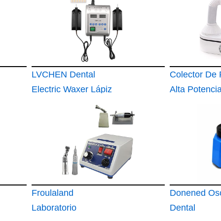
LVCHEN Dental
Colector De 
Electric Waxer Lápiz
Alta Potenci
de talla de cera SJK
De 230 W
para modelo
Froulaland
Donened Osc
Laboratorio
Dental