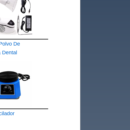
Polvo De
a Dental
ilador