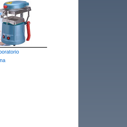
boratorio
ina
 vacío
madora y
de vacío
000 W
inadora
dental
 de