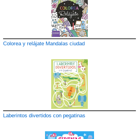
Colorea y relájate Mandalas ciudad
Laberintos divertidos con pegatinas