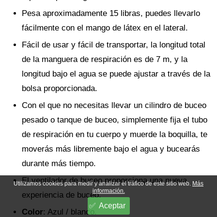
Pesa aproximadamente 15 libras, puedes llevarlo
fácilmente con el mango de látex en el lateral.
Fácil de usar y fácil de transportar, la longitud total
de la manguera de respiración es de 7 m, y la
longitud bajo el agua se puede ajustar a través de la
bolsa proporcionada.
Con el que no necesitas llevar un cilindro de buceo
pesado o tanque de buceo, simplemente fija el tubo
de respiración en tu cuerpo y muerde la boquilla, te
moverás más libremente bajo el agua y bucearás
durante más tiempo.
El ventilador de buceo proporciona una nueva
Utilizamos cookies para medir y analizar el tráfico de este sitio web.
Más
información.
experiencia de buceo.
Aceptar
Color
: Azul / blanco.