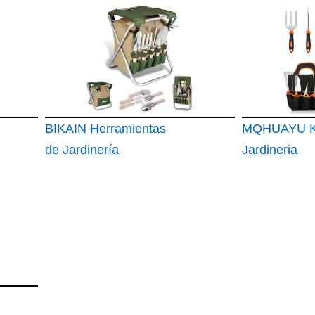
Jardín 9PC
jardinería
BIKAIN Herramientas
MQHUAYU K
de Jardinería
Jardineria
Taburete Plegable +
Bolsa + Herramientas
Kit de Jardinería
Bolsa de
Almacemiento con
Cremallera Incluye 5
Herramientas con