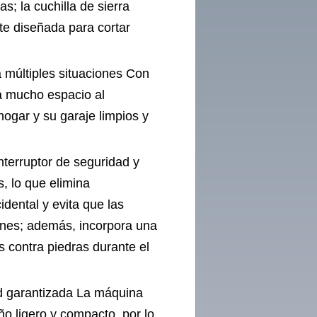
; la cuchilla de sierra
nte diseñada para cortar
a múltiples situaciones Con
a mucho espacio al
hogar y su garaje limpios y
nterruptor de seguridad y
s, lo que elimina
dental y evita que las
ones; además, incorpora una
s contra piedras durante el
ad garantizada La máquina
ño ligero y compacto, por lo