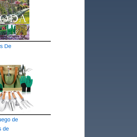
as De
ego de
s de